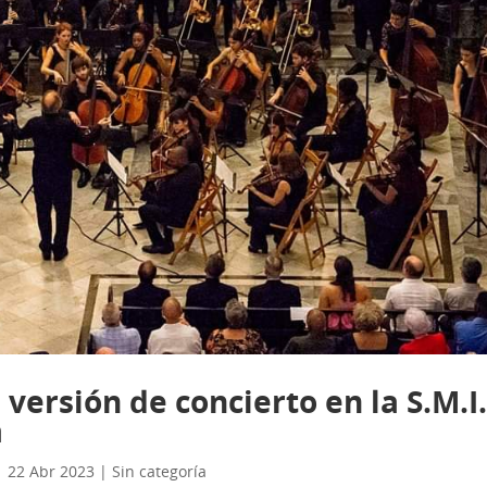
ersión de concierto en la S.M.I
a
|
22 Abr 2023
|
Sin categoría