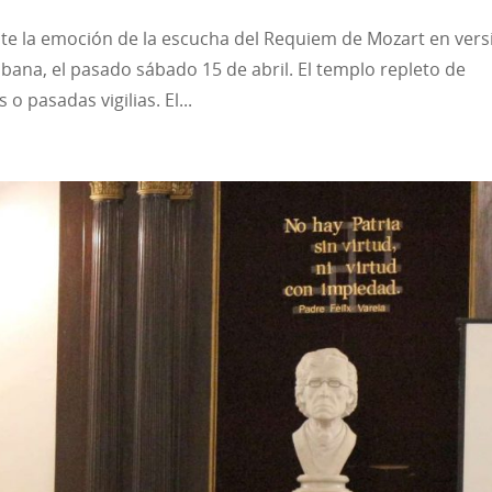
ate la emoción de la escucha del Requiem de Mozart en vers
abana, el pasado sábado 15 de abril. El templo repleto de
 pasadas vigilias. El...