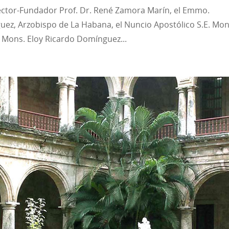
rector-Fundador Prof. Dr. René Zamora Marín, el Emmo.
guez, Arzobispo de La Habana, el Nuncio Apostólico S.E. Mon
. Mons. Eloy Ricardo Domínguez...